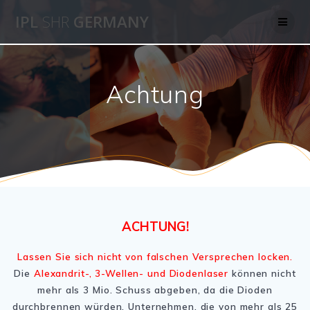
Skip
IPL
SHR
GERMANY
to
content
Achtung
ACHTUNG!
Lassen Sie sich nicht von falschen Versprechen locken.
Die
Alexandrit-, 3-Wellen- und Diodenlaser
können nicht
mehr als 3 Mio. Schuss abgeben, da die Dioden
durchbrennen würden. Unternehmen, die von mehr als 25