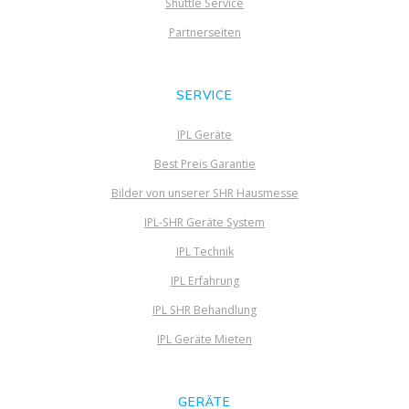
Shuttle Service
Partnerseiten
SERVICE
IPL Geräte
Best Preis Garantie
Bilder von unserer SHR Hausmesse
IPL-SHR Geräte System
IPL Technik
IPL Erfahrung
IPL SHR Behandlung
IPL Geräte Mieten
GERÄTE