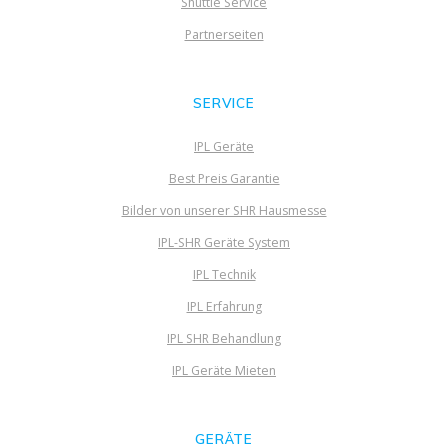
Shuttle Service
Partnerseiten
SERVICE
IPL Geräte
Best Preis Garantie
Bilder von unserer SHR Hausmesse
IPL-SHR Geräte System
IPL Technik
IPL Erfahrung
IPL SHR Behandlung
IPL Geräte Mieten
GERÄTE