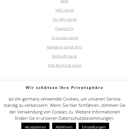
Refit
HIFU Gerät
3D-HIFU Gerät
Plasma Pro
Yag-Laser Gerät
Kavitation Gerät SK13
Body Lift Gerät
EMS-BodyCult Gerät
Wir schätzen Ihre Privatsphäre
ipl-shr-germany verwendet Cookies, um unseren Service
ständig zu verbessern. Wenn Sie hier fortfahren, stimmen Sie
IPL SHR GERMANY
der Verwendung von Cookies zu. Weitere Informationen
finden Sie in unseren Datenschutzbestimmungen.
Hans-Sachs-Str. 17 40721 Hilden
Akzeptieren
Ablehnen
Einstellungen
© 2026 IPL SHR Germany