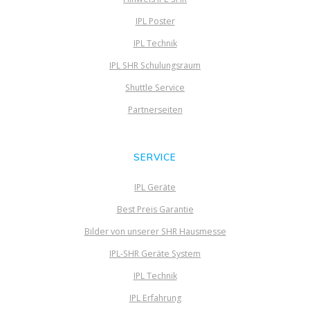
IPL Poster
IPL Technik
IPL SHR Schulungsraum
Shuttle Service
Partnerseiten
SERVICE
IPL Geräte
Best Preis Garantie
Bilder von unserer SHR Hausmesse
IPL-SHR Geräte System
IPL Technik
IPL Erfahrung