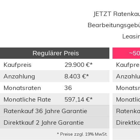
JETZT Ratenkauf
Bearbeitungsgebüh
Leasi
Regulärer Preis
~50%
Kaufpreis
29.900 €*
Kaufpre
Anzahlung
8.403 €*
Anzahl
Monatsraten
36
Monatsr
Monatliche Rate
597,14 €*
Monatli
Ratenkauf 36 Jahre Garantie
Ratenkau
Direktkauf 2 Jahre Garantie
Direktka
* Preise zzgl. 19% MwSt.