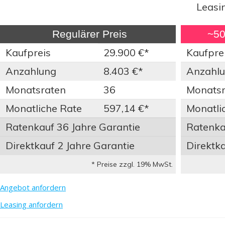
Leasi
Regulärer Preis
~50%
Kaufpreis
29.900 €*
Kaufpre
Anzahlung
8.403 €*
Anzahl
Monatsraten
36
Monatsr
Monatliche Rate
597,14 €*
Monatli
Ratenkauf 36 Jahre Garantie
Ratenkau
Direktkauf 2 Jahre Garantie
Direktka
* Preise zzgl. 19% MwSt.
Angebot anfordern
Leasing anfordern