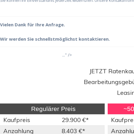
Sie können Ihr Einverständnis jederzeit widerrufen. Unsere Kontaktinform
Vielen Dank für Ihre Anfrage.
Wir werden Sie schnellstmöglichst kontaktieren.
..." />
JETZT Ratenkauf
Bearbeitungsgebüh
Leasi
Regulärer Preis
~50%
Kaufpreis
29.900 €*
Kaufpre
Anzahlung
8.403 €*
Anzahl