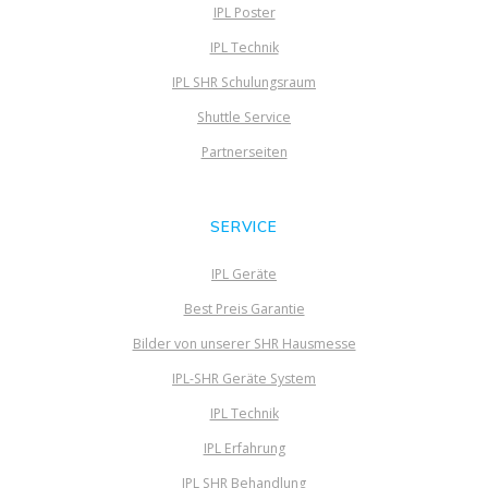
IPL Poster
IPL Technik
IPL SHR Schulungsraum
Shuttle Service
Partnerseiten
SERVICE
IPL Geräte
Best Preis Garantie
Bilder von unserer SHR Hausmesse
IPL-SHR Geräte System
IPL Technik
IPL Erfahrung
IPL SHR Behandlung