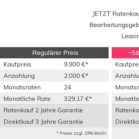
JETZT Ratenkauf
Bearbeitungsgebü
Leasi
Regulärer Preis
~58%
Kaufpreis
9.900 €*
Kaufpre
Anzahlung
2.000 €*
Anzahl
Monatsraten
24
Monatsr
Monatliche Rate
329,17 €*
Monatli
Ratenkauf 2 Jahre Garantie
Ratenkau
Direktkauf 3 Jahre Garantie
Direktka
* Preise zzgl. 19% MwSt.