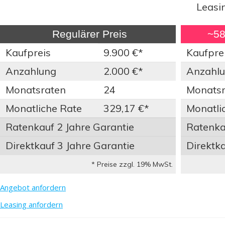
Leasi
Regulärer Preis
~58%
Kaufpreis
9.900 €*
Kaufpre
Anzahlung
2.000 €*
Anzahl
Monatsraten
24
Monatsr
Monatliche Rate
329,17 €*
Monatli
Ratenkauf 2 Jahre Garantie
Ratenkau
Direktkauf 3 Jahre Garantie
Direktka
* Preise zzgl. 19% MwSt.
Angebot anfordern
Leasing anfordern