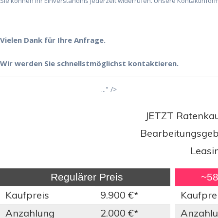
Sie können Ihr Einverständnis jederzeit widerrufen. Unsere Kontaktinform
Vielen Dank für Ihre Anfrage.
Wir werden Sie schnellstmöglichst kontaktieren.
..." />
JETZT Ratenkauf
Bearbeitungsgebü
Leasi
Regulärer Preis
~58%
Kaufpreis
9.900 €*
Kaufpre
Anzahlung
2.000 €*
Anzahl